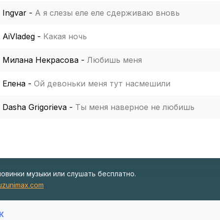
Ingvar
-
А я слезы еле еле сдерживаю вновь
AiVladeg
-
Какая ночь
Милана Некрасова
-
Любишь меня
Елена
-
Ой девоньки меня тут насмешили
Dasha Grigorieva
-
Ты меня наверное не любишь
новинки музыки или слушать бесплатно.
zunimax.com
К