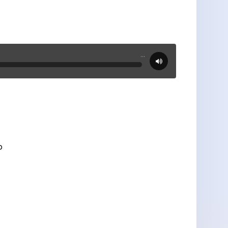
...
о