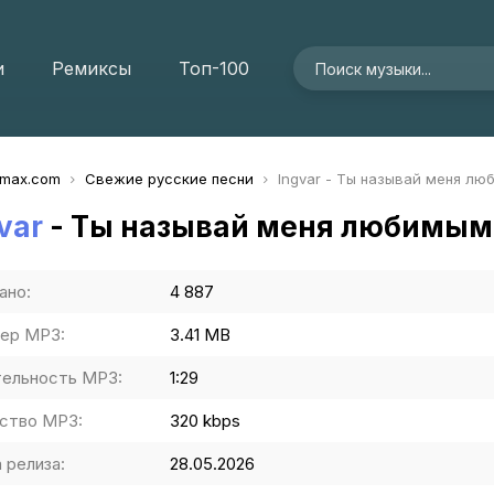
и
Ремиксы
Топ-100
imax.com
Свежие русские песни
Ingvar - Ты называй меня л
var
- Ты называй меня любимым
ано:
4 887
ер MP3:
3.41 MB
ельность MP3:
1:29
ство MP3:
320 kbps
 релиза:
28.05.2026