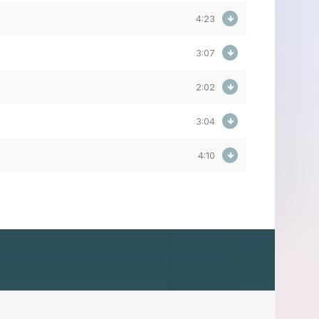
4:23
3:07
2:02
3:04
4:10