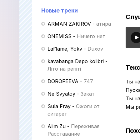
Новые треки
Слу
ARMAN ZAKIROV
-
Қатира
ONEMISS
-
Ничего нет
Laf1ame, Yokv
-
Duxov
kavabanga Depo kolibri
-
Текс
Літо на репіті
DOROFEEVA
-
747
Ты н
Пуска
Ne Svyatoy
-
Закат
Ты на
Sula Fray
-
Ожоги от
Мы ра
сигарет
Alim Zu
-
Переживая
Пох
Расставание