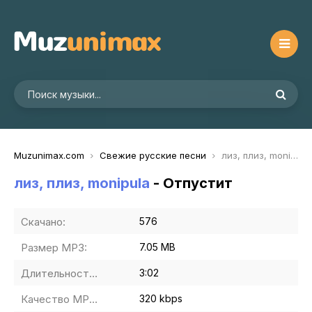
Muzunimax.com
Свежие русские песни
лиз, плиз, monipula - Отпустит
лиз, плиз, monipula
- Отпустит
Скачано:
576
Размер MP3:
7.05 MB
Длительность MP3:
3:02
Качество MP3:
320 kbps