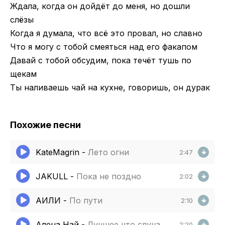
Ждала, когда он дойдёт до меня, но дошли
слёзы
Когда я думала, что всё это провал, но славно
Что я могу с тобой смеяться над его факапом
Давай с тобой обсудим, пока течёт тушь по
щекам
Ты наливаешь чай на кухне, говоришь, он дурак
Похожие песни
KateMagrin
-
Лето огни
2:47
JAKULL
-
Пока не поздно
2:02
АИЛИ
-
По пути
2:10
Алена Най
-
Лучшее что случалось
2:20