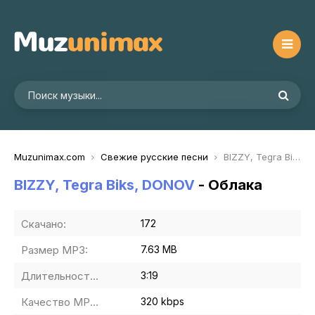
Muzunimax.com
Свежие русские песни
BIZZY, Tegra Biks, DONOV - Облака
BIZZY, Tegra Biks, DONOV
- Облака
Скачано:
172
Размер MP3:
7.63 MB
Длительность MP3:
3:19
Качество MP3:
320 kbps