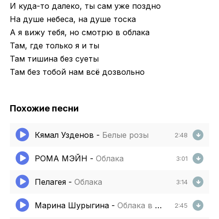
И куда-то далеко, ты сам уже поздно
На душе небеса, на душе тоска
А я вижу тебя, но смотрю в облака
Там, где только я и ты
Там тишина без суеты
Там без тобой нам всё дозвольно
Похожие песни
Кямал Узденов
-
Белые розы
2:48
РОМА МЭЙН
-
Облака
3:01
Пелагея
-
Облака
3:14
Марина Шурыгина
-
Облака в руках
2:45