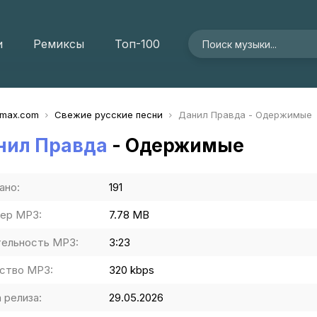
и
Ремиксы
Топ-100
imax.com
Свежие русские песни
Данил Правда - Одержимые
нил Правда
- Одержимые
ано:
191
ер MP3:
7.78 MB
ельность MP3:
3:23
ство MP3:
320 kbps
 релиза:
29.05.2026