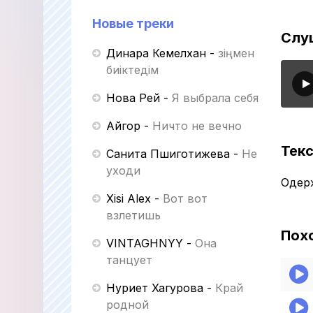
Новые треки
Слу
Динара Кемелхан
-
Өзіңмен
биіктедім
Нова Рей
-
Я выбрала себя
Айгор
-
Ничто не вечно
Текс
Санита Пшиготижева
-
Не
уходи
Одер
Xisi Alex
-
Вот вот
взлетишь
Пох
VINTAGHNYY
-
Она
танцует
Нуриет Хагурова
-
Край
родной