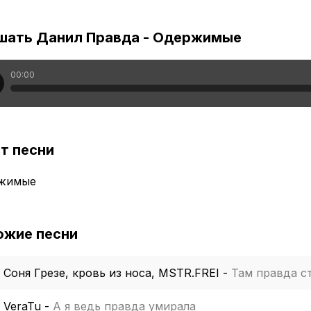
шать Данил Правда - Одержимые
00:00
т песни
жимые
ожие песни
Соня Грезе, кровь из носа, MSTR.FREI
-
Там правда с
VeraTu
-
А я ведь правда умирала