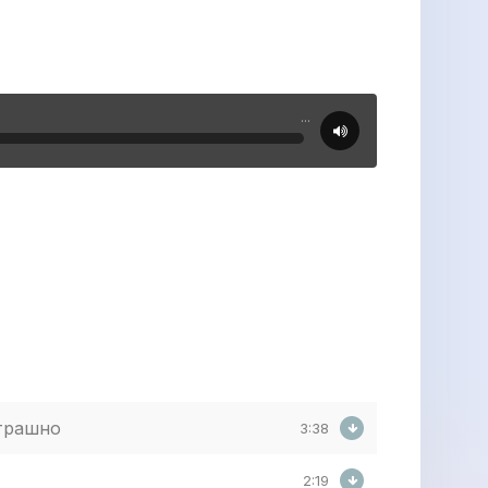
...
трашно
3:38
2:19