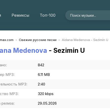
и
Ремиксы
Топ-100
imax.com
Свежие русские песни
Aidana Medenova - Sezimin U
dana Medenova
- Sezimin U
ано:
842
ер MP3:
6.11 MB
ельность MP3:
2:40
ство MP3:
320 kbps
 релиза:
29.05.2026