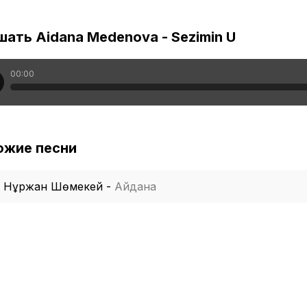
ать Aidana Medenova - Sezimin U
00:00
ожие песни
Нұржан Шөмекей
-
Айдана