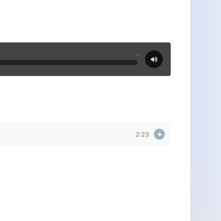
...
2:23