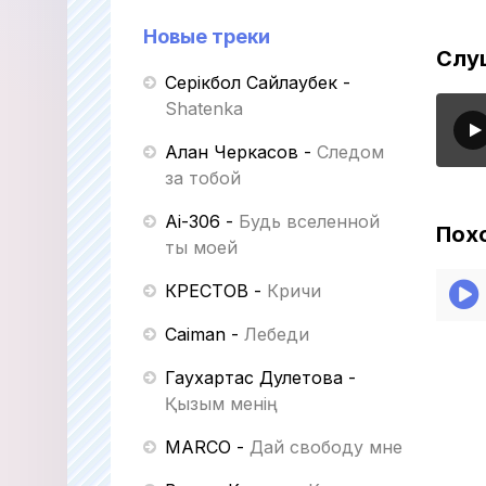
Новые треки
Слуш
Серікбол Сайлаубек
-
Shatenka
Алан Черкасов
-
Следом
за тобой
Ai-306
-
Будь вселенной
Пох
ты моей
КРЕСТОВ
-
Кричи
Caiman
-
Лебеди
Гаухартас Дәулетова
-
Қызым менің
MARCO
-
Дай свободу мне