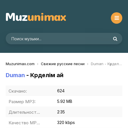
Muzunimax.com
Свежие русские песни
Duman - Күрделім ай
Duman
- Күрделім ай
Скачано:
624
Размер MP3:
5.92 MB
Длительность MP3:
2:35
Качество MP3:
320 kbps