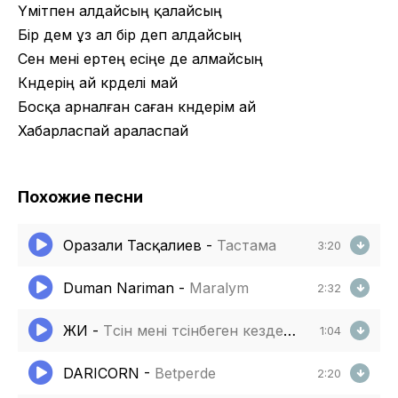
Үмітпен алдайсың қалайсың
Бір дем ұз ал бір деп алдайсың
Сен мені ертең есіңе де алмайсың
Күндерің ай күрделі май
Босқа арналған саған күндерім ай
Хабарласпай араласпай
Похожие песни
Оразали Тасқалиев
-
Тастама
3:20
Duman Nariman
-
Maralym
2:32
ЖИ
-
Түсін мені түсінбеген кездерден
1:04
DARICORN
-
Betperde
2:20