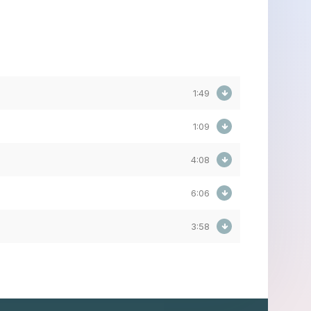
1:49
1:09
4:08
6:06
3:58