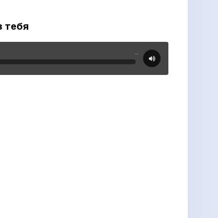
з тебя
...