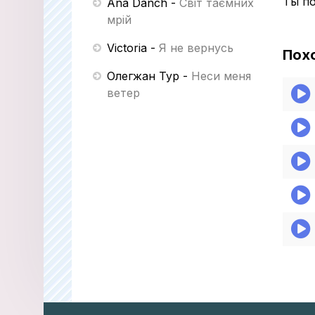
Ты по
Ana Danch
-
Світ таємних
мрій
Victoria
-
Я не вернусь
Пох
Олегжан Тур
-
Неси меня
ветер