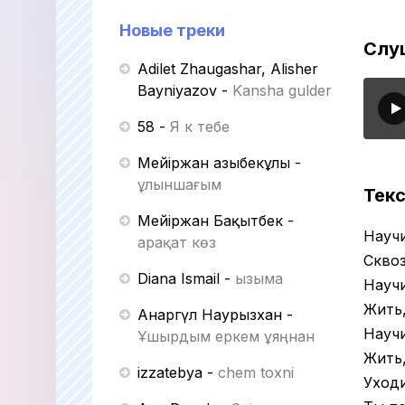
Новые треки
Слуш
Adilet Zhaugashar, Alisher
Bayniyazov
-
Kansha gulder
58
-
Я к тебе
Мейіржан Қазыбекұлы
-
Құлыншағым
Текс
Мейіржан Бақытбек
-
Научи
Қарақат көз
Сквоз
Diana Ismail
-
Қызыма
Научи
Жить,
Анаргүл Наурызхан
-
Научи
Ұшырдым еркем ұяңнан
Жить,
izzatebya
-
chem toxni
Уходи