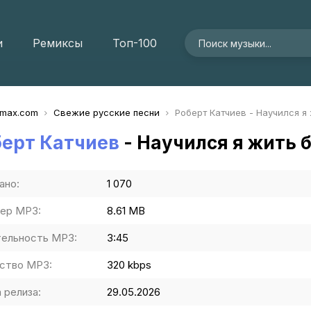
и
Ремиксы
Топ-100
imax.com
Свежие русские песни
Роберт Катчиев - Научился я 
берт Катчиев
- Научился я жить б
ано:
1 070
ер MP3:
8.61 MB
ельность MP3:
3:45
ство MP3:
320 kbps
 релиза:
29.05.2026