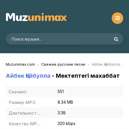
Muzunimax.com
Свежие русские песни
Айбек Қайбулла - Мектептегі махаббат
Айбек Қайбулла
- Мектептегі махаббат
Скачано:
551
Размер MP3:
8.34 MB
Длительность MP3:
3:38
Качество MP3:
320 kbps