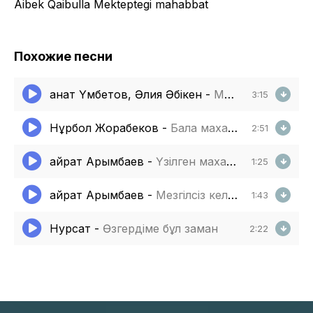
Aibek Qaibulla Mekteptegi mahabbat
Похожие песни
Қанат Үмбетов, Әлия Әбікен
-
Махаббат үшін
3:15
Нұрбол Жорабеков
-
Бала махаббат
2:51
Қайрат Арымбаев
-
Үзілген махаббат
1:25
Қайрат Арымбаев
-
Мезгілсіз келген махаббат
1:43
Нурсат
-
Өзгердіме бұл заман
2:22