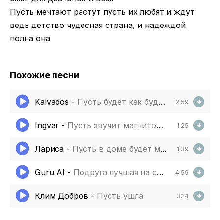
Пусть мечтают растут пусть их любят и ждут
ведь детство чудесная страна, и надеждой
полна она
Похожие песни
Kalvados
-
Пусть будет как будет а пока
2:59
Ingvar
-
Пусть звучит магнитофон пусть кассета сердце лечит
1:25
Лариса
-
Пусть в доме будет мир и смех
1:39
Guru AI
-
Подруга лучшая на свете
4:59
Клим Добров
-
Пусть ушла
3:14