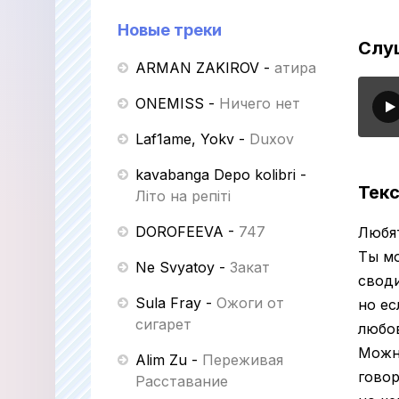
Новые треки
Слуш
ARMAN ZAKIROV
-
Қатира
ONEMISS
-
Ничего нет
Laf1ame, Yokv
-
Duxov
kavabanga Depo kolibri
-
Текс
Літо на репіті
DOROFEEVA
-
747
Любят
Ты м
Ne Svyatoy
-
Закат
своди
Sula Fray
-
Ожоги от
но ес
сигарет
любо
Можно
Alim Zu
-
Переживая
говор
Расставание