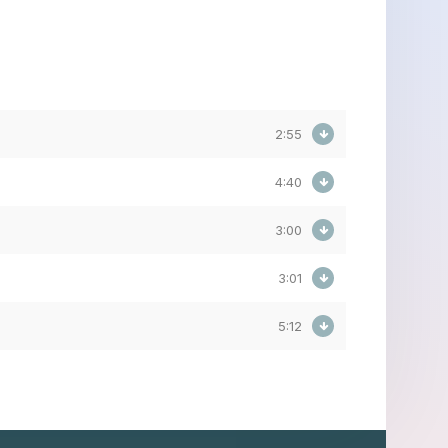
2:55
4:40
3:00
3:01
5:12