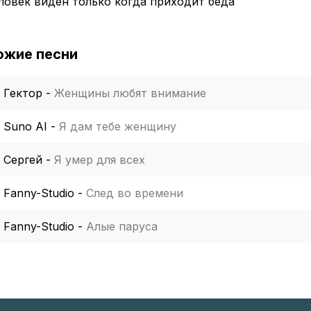
ловек виден только когда приходит беда
ожие песни
Гектор
-
Женщины любят внимание
Suno AI
-
Я дам тебе женщину
Сергей
-
Я умер для всех
Fanny-Studio
-
След во времени
Fanny-Studio
-
Алые паруса