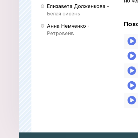
но че
Елизавета Долженкова
-
Белая сирень
Пох
Анна Немченко
-
Ретровейв