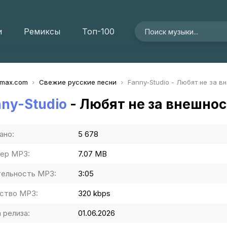
и
Ремиксы
Топ-100
imax.com
Свежие русские песни
Fanny-Studio - Любят не за в
ny-Studio
- Любят не за внешнос
ано:
5 678
ер MP3:
7.07 MB
ельность MP3:
3:05
ство MP3:
320 kbps
 релиза:
01.06.2026