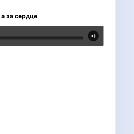
 а за сердце
...