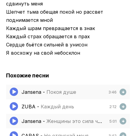
сдвинуть меня
Шепчет тьма обещая покой но рассвет
поднимается мной
Каждый шрам превращается в знак
Каждый страх обращается в прах
Сердце бьётся сильней в унисон
Я восхожу на свой небосклон
Похожие песни
Jansena
-
Покоя душе
3:46
ZUBA
-
Каждый день
2:12
Jansena
-
Женщины это сила что не сломать
5:01
CARAS
-
Не отпускай меня
3:42