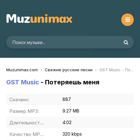
Muzunimax.com
Свежие русские песни
GST Music - Потеряешь меня
GST Music
- Потеряешь меня
Скачано:
887
Размер MP3:
9.27 MB
Длительность MP3:
4:02
Качество MP3:
320 kbps