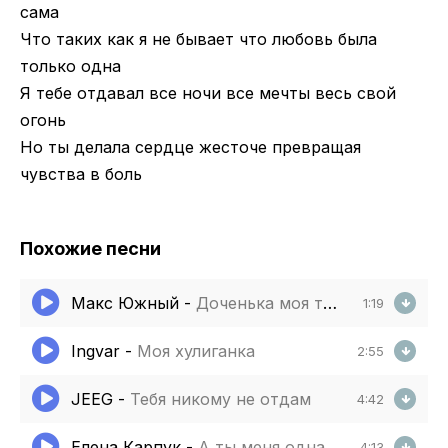
сама
Что таких как я не бывает что любовь была
только одна
Я тебе отдавал все ночи все мечты весь свой
огонь
Но ты делала сердце жесточе превращая
чувства в боль
Похожие песни
Макс Южный
-
Доченька моя ты моя весна для меня навеки только ты одна
1:19
Ingvar
-
Моя хулиганка
2:55
JEEG
-
Тебя никому не отдам
4:42
Елена Карпук
-
А ты меня однажды позовешь
4:13