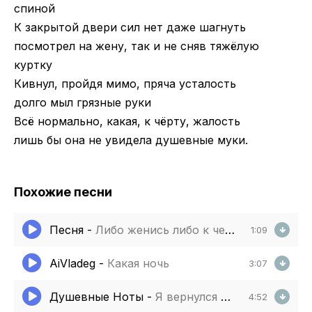
спиной
К закрытой двери сил нет даже шагнуть
посмотрел на жену, так и не сняв тяжёлую
куртку
Кивнул, пройдя мимо, пряча усталость
долго мыл грязные руки
Всё нормально, какая, к чёрту, жалость
лишь бы она не увидела душевные муки.
Похожие песни
Песня
-
Либо женись либо к черту катись
1:09
AiVladeg
-
Какая ночь
3:07
Душевные Ноты
-
Я вернулся мама
4:52