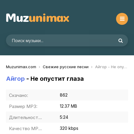
Muzunimax.com
Свежие русские песни
Айгор - Не опустит глаза
Айгор
- Не опустит глаза
Скачано:
862
Размер MP3:
12.37 MB
Длительность MP3:
5:24
Качество MP3:
320 kbps