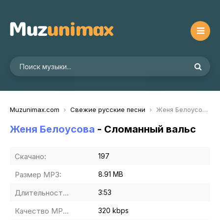
Muzunimax.com
Свежие русские песни
Женя Белоусова - Сломанный вальс
Женя Белоусова
- Сломанный вальс
Скачано:
197
Размер MP3:
8.91 MB
Длительность MP3:
3:53
Качество MP3:
320 kbps