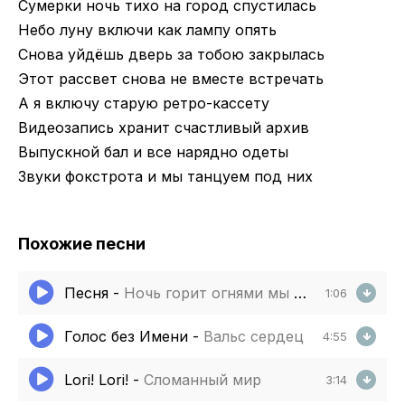
Сумерки ночь тихо на город спустилась
Небо луну включи как лампу опять
Снова уйдёшь дверь за тобою закрылась
Этот рассвет снова не вместе встречать
А я включу старую ретро-кассету
Видеозапись хранит счастливый архив
Выпускной бал и все нарядно одеты
Звуки фокстрота и мы танцуем под них
Похожие песни
Песня
-
Ночь горит огнями мы опять вдвоем
1:06
Голос без Имени
-
Вальс сердец
4:55
Lori! Lori!
-
Сломанный мир
3:14