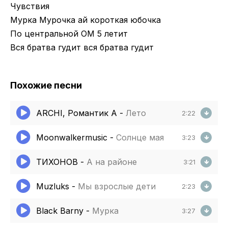
Чувствия
Мурка Мурочка ай короткая юбочка
По центральной ОМ 5 летит
Вся братва гудит вся братва гудит
Похожие песни
ARCHI, Романтик А
-
Лето
2:22
Moonwalkermusic
-
Солнце мая
3:23
ТИХОНОВ
-
А на районе
3:21
Muzluks
-
Мы взрослые дети
2:23
Black Barny
-
Мурка
3:27