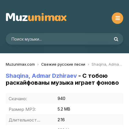
Muzunimax.com
Свежие русские песни
Shaqina, Admar Dzhiraev - С тобою раскайфованы музыка играет фоново
Shaqina, Admar Dzhiraev
- С тобою
раскайфованы музыка играет фоново
Скачано:
940
Размер MP3:
5.2 MB
Длительность MP3:
2:16