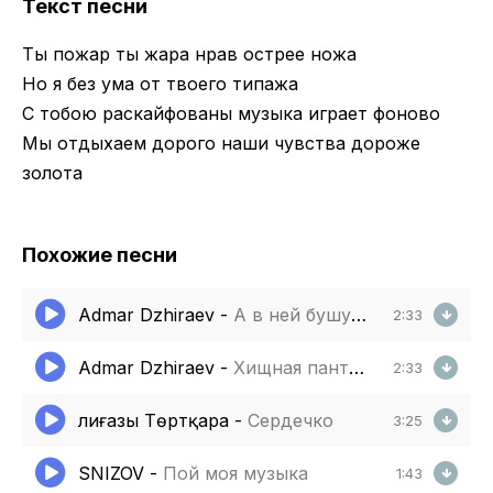
Текст песни
Ты пожар ты жара нрав острее ножа
Но я без ума от твоего типажа
С тобою раскайфованы музыка играет фоново
Мы отдыхаем дорого наши чувства дороже
золота
Похожие песни
Admar Dzhiraev
-
А в ней бушуют черти она без тормозов
2:33
Admar Dzhiraev
-
Хищная пантера
2:33
Әлиғазы Төртқара
-
Сердечко
3:25
SNIZOV
-
Пой моя музыка
1:43