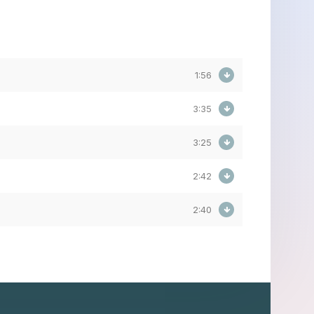
1:56
3:35
3:25
2:42
2:40