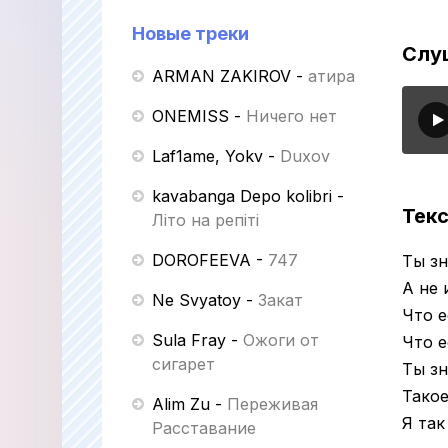
Новые треки
Слуш
ARMAN ZAKIROV
-
Қатира
ONEMISS
-
Ничего нет
Laf1ame, Yokv
-
Duxov
kavabanga Depo kolibri
-
Текс
Літо на репіті
DOROFEEVA
-
747
Ты зн
А не 
Ne Svyatoy
-
Закат
Что е
Sula Fray
-
Ожоги от
Что е
сигарет
Ты зн
Такое
Alim Zu
-
Переживая
Я так
Расставание