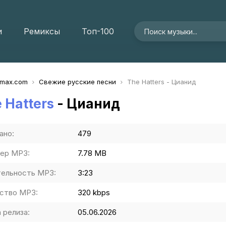
и
Ремиксы
Топ-100
imax.com
Свежие русские песни
The Hatters - Цианид
 Hatters
- Цианид
ано:
479
ер MP3:
7.78 MB
ельность MP3:
3:23
ство MP3:
320 kbps
 релиза:
05.06.2026