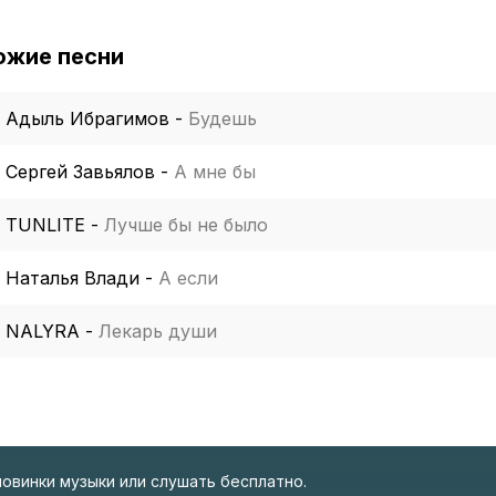
ожие песни
Адыль Ибрагимов
-
Будешь
Сергей Завьялов
-
А мне бы
TUNLITE
-
Лучше бы не было
Наталья Влади
-
А если
NALYRA
-
Лекарь души
новинки музыки или слушать бесплатно.