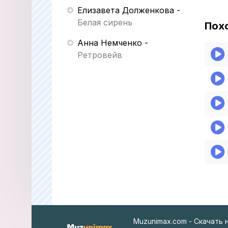
Елизавета Долженкова
-
Белая сирень
Пох
Анна Немченко
-
Ретровейв
Muzunimax.com - Скачать 