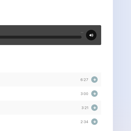
...
6:27
3:00
3:21
2:34