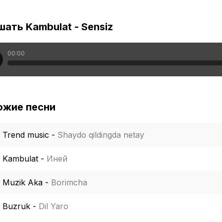
ать Kambulat - Sensiz
00:00
ожие песни
Trend music
-
Shaydo qildingda netay
Kambulat
-
Иней
Muzik Aka
-
Borimcha
Buzruk
-
Dil Yaro