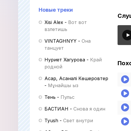
Новые треки
Слуш
Xisi Alex
-
Вот вот
взлетишь
VINTAGHNYY
-
Она
танцует
Нуриет Хагурова
-
Край
Пох
родной
Асқар, Асанәлі Көшеровтер
-
Мұнайшы қыз
Тень
-
Пульс
БАСТИАН
-
Снова я один
Tyush
-
Свет внутри