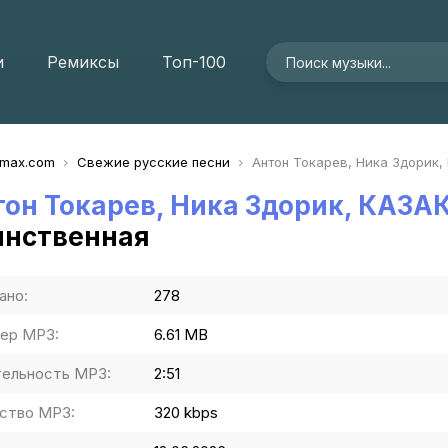
и
Ремиксы
Топ-100
imax.com
Свежие русские песни
Антон Токарев, Ника Здорик
тон Токарев, Ника Здорик, КА
инственная
ано:
278
ер MP3:
6.61 MB
ельность MP3:
2:51
ство MP3:
320 kbps