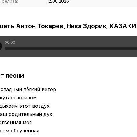
 релиза:
12.06.2026
шать Антон Токарев, Ника Здорик, КАЗАК
00:00
т песни
хладный лёгкий ветер
укутает крылом
дыхаем этот воздух
наш родительный дух
ственная моя
ром обручённая