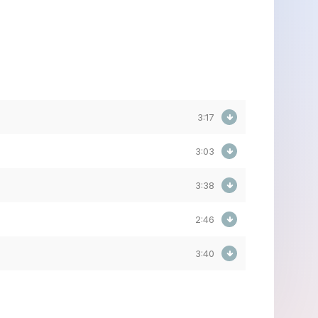
3:17
3:03
3:38
2:46
3:40