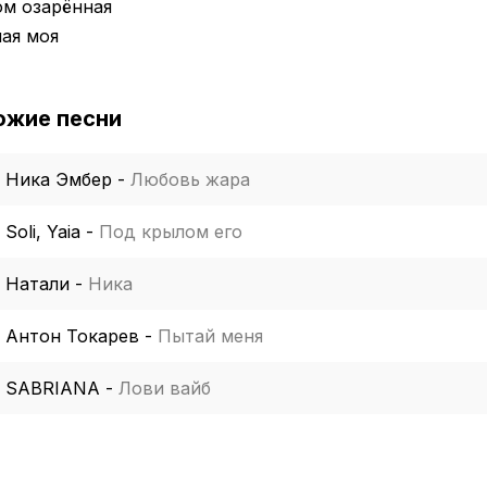
ом озарённая
ая моя
ожие песни
Ника Эмбер
-
Любовь жара
Soli, Yaia
-
Под крылом его
Натали
-
Ника
Антон Токарев
-
Пытай меня
SABRIANA
-
Лови вайб