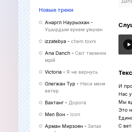
Дата
Новые треки
Анаргүл Наурызхан
-
Слу
Ұшырдым еркем ұяңнан
izzatebya
-
chem toxni
Ana Danch
-
Світ таємних
мрій
Victoria
-
Я не вернусь
Текс
Олегжан Тур
-
Неси меня
И про
ветер
Нас 
Мы в
Вахтанг
-
Дорога
Это 
Мел Вон
-
Icon
Един
С вет
Арман Мирзоян
-
Запах