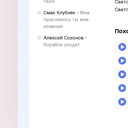
твой
Свет
Светл
Смак Клубняк
-
Мне
приснилось ты мне
изменил
Пох
Алексей Созонов
-
Корабли уходят