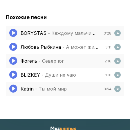
Похожие песни
BORYSTAS
-
Каждому мальчику нужен папа
3:28
Любовь Рыбкина
-
А может жизнь моя
3:11
Фогель
-
Север юг
2:16
BLIZKEY
-
Души не чаю
1:01
Katrin
-
Ты мой мир
3:54