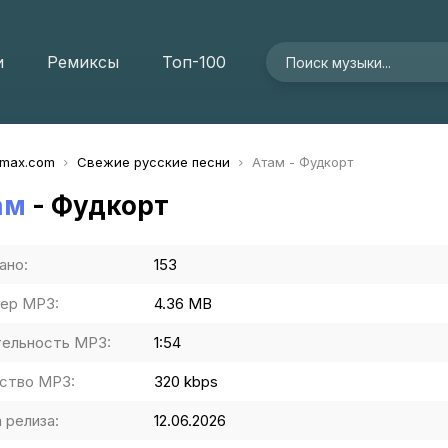
и
Ремиксы
Топ-100
imax.com
Свежие русские песни
Атам - Фудкорт
ам
- Фудкорт
ано:
153
ер MP3:
4.36 MB
ельность MP3:
1:54
ство MP3:
320 kbps
 релиза:
12.06.2026