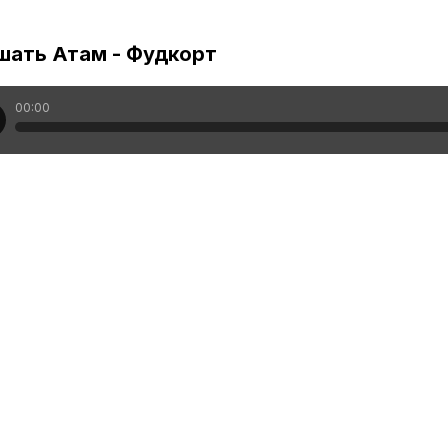
шать Атам - Фудкорт
00:00