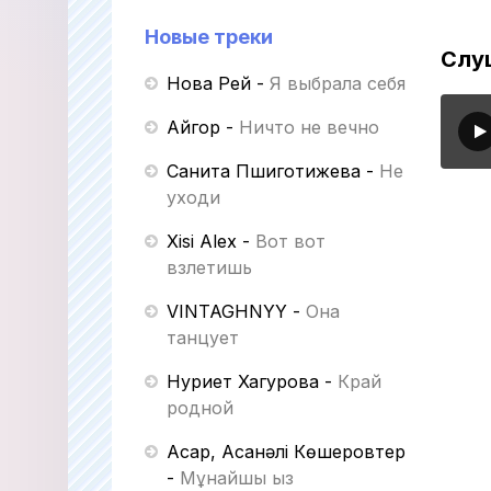
Новые треки
Слу
Нова Рей
-
Я выбрала себя
Айгор
-
Ничто не вечно
Санита Пшиготижева
-
Не
уходи
Xisi Alex
-
Вот вот
взлетишь
VINTAGHNYY
-
Она
танцует
Нуриет Хагурова
-
Край
родной
Асқар, Асанәлі Көшеровтер
-
Мұнайшы қыз