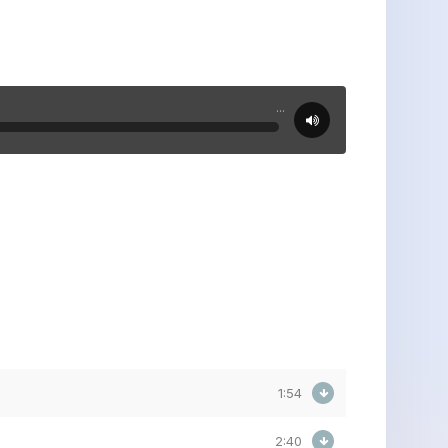
...
1:54
2:40