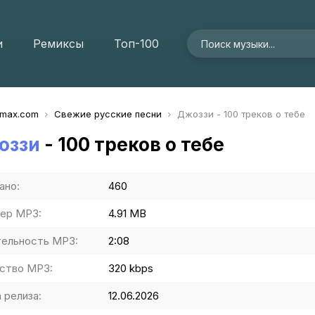
и
Ремиксы
Топ-100
imax.com
Свежие русские песни
Джоззи - 100 треков о тебе
оззи
- 100 треков о тебе
ано:
460
ер MP3:
4.91 MB
ельность MP3:
2:08
ство MP3:
320 kbps
 релиза:
12.06.2026