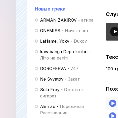
Новые треки
Слуш
ARMAN ZAKIROV
-
Қатира
ONEMISS
-
Ничего нет
Laf1ame, Yokv
-
Duxov
kavabanga Depo kolibri
-
Текс
Літо на репіті
DOROFEEVA
-
747
100 т
Ne Svyatoy
-
Закат
Пох
Sula Fray
-
Ожоги от
сигарет
Alim Zu
-
Переживая
Расставание