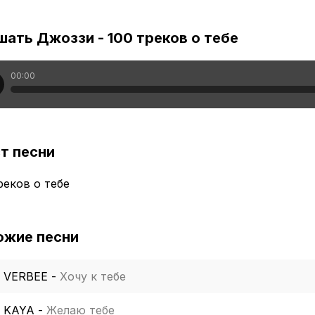
ать Джоззи - 100 треков о тебе
00:00
т песни
реков о тебе
ожие песни
VERBEE
-
Хочу к тебе
KAYA
-
Желаю тебе