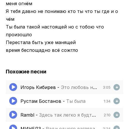
меня огнём
Я тебя давно не понимаю кто ты что ты где и о
чём
Ты была такой настоящей но с тобою что
произошло
Перестала быть уже манящей
время беспощадно всё сожгло
Похожие песни
Игорь Кибирев
-
Это любовь не грешная
3:05
Рустам Бостанов
-
Ты была
1:34
Rambl
-
Здесь так легко я будто улетаю
2:10
МИЧЕЛЗ
-
Ради одного взгляда
2:24