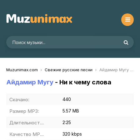
Muzunimax.com
Свежие русские песни
Айдамир Мугу - Ни к чему слова
Айдамир Мугу
- Ни к чему слова
Скачано:
440
Размер MP3:
5.57 MB
Длительность MP3:
2:25
Качество MP3:
320 kbps