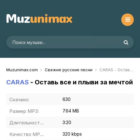
Muzunimax.com
Свежие русские песни
CARAS - Оставь все и плыви за мечтой
CARAS
- Оставь все и плыви за мечтой
Скачано:
630
Размер MP3:
7.64 MB
Длительность MP3:
3:20
Качество MP3:
320 kbps