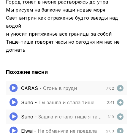
Город тонет в неоне растворяясь до утра
Мы рисуем на балконе наши новые моря
Свет витрин как отраженье будто звёзды над
водой
и уносит притяженье все границы за собой
Тише-тише говорят часы но сегодня им нас не
догнать
Похожие песни
CARAS
-
Огонь в груди
7:02
Suno
-
Ты зашла и стала тише
2:41
Suno
-
Зашла и стало тише я таких еще не видел
1:19
Elwai
-
Не обманула не предала
2:03