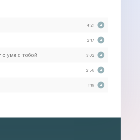
4:21
2:17
 с ума с тобой
3:02
2:56
1:19