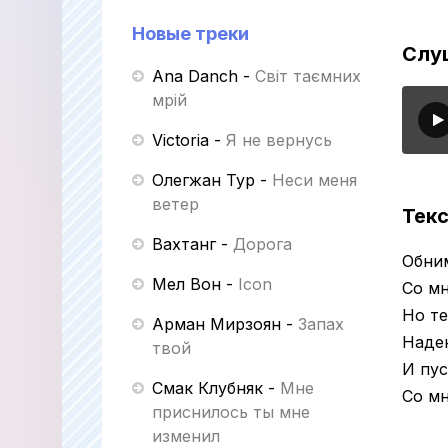
Новые треки
Слуш
Ana Danch
-
Світ таємних
мрій
Victoria
-
Я не вернусь
Олегжан Тур
-
Неси меня
ветер
Текс
Вахтанг
-
Дорога
Обним
Мел Вон
-
Icon
Со мн
Но те
Арман Мирзоян
-
Запах
Наде
твой
И пус
Смак Клубняк
-
Мне
Со мн
приснилось ты мне
изменил