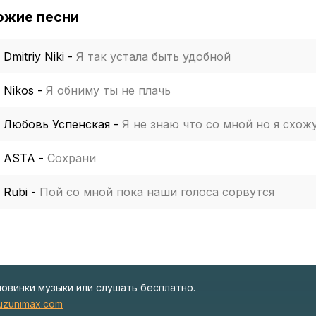
ожие песни
Dmitriy Niki
-
Я так устала быть удобной
Nikos
-
Я обниму ты не плачь
Любовь Успенская
-
Я не знаю что со мной но я схожу
ASTA
-
Сохрани
Rubi
-
Пой со мной пока наши голоса сорвутся
новинки музыки или слушать бесплатно.
zunimax.com