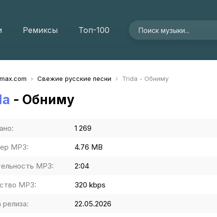
и
Ремиксы
Топ-100
imax.com
Свежие русские песни
Trida - Обниму
da
- Обниму
ано:
1 269
ер MP3:
4.76 MB
ельность MP3:
2:04
ство MP3:
320 kbps
 релиза:
22.05.2026