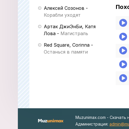
Пох
Алексей Созонов
-
Корабли уходят
Артак ДжиЭнБи, Катя
Лова
-
Магистраль
Red Square, Corinna
-
Останься в памяти
Muzunimax.com - Скачать 
Администрация:
admin@mu