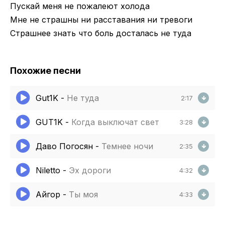
Пускай меня не пожалеют холода
Мне не страшны ни расставания ни тревоги
Страшнее знать что боль досталась не туда
Похожие песни
Gut1K
-
Не туда
2:17
GUT1K
-
Когда выключат свет
3:28
Даво Погосян
-
Темнее ночи
2:35
Niletto
-
Эх дороги
4:32
Айгор
-
Ты моя
4:33