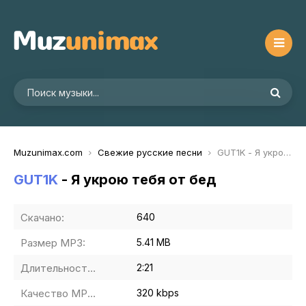
Muzunimax.com
Свежие русские песни
GUT1K - Я укрою тебя от бед
GUT1K
- Я укрою тебя от бед
Скачано:
640
Размер MP3:
5.41 MB
Длительность MP3:
2:21
Качество MP3:
320 kbps