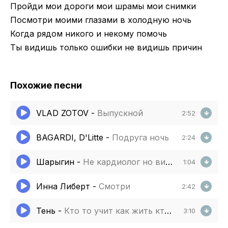
Пройди мои дороги мои шрамы мои снимки
Посмотри моими глазами в холодную ночь
Когда рядом никого и некому помочь
Ты видишь только ошибки не видишь причин
Похожие песни
VLAD ZOTOV
-
Выпускной
2:52
BAGARDI, D'Litte
-
Подруга ночь
2:24
Шарыгин
-
Не кардиолог но видишь на сердце шум
1:04
Инна Либерт
-
Смотри
2:42
Тень
-
Кто то учит как жить кто то любит судить
3:10