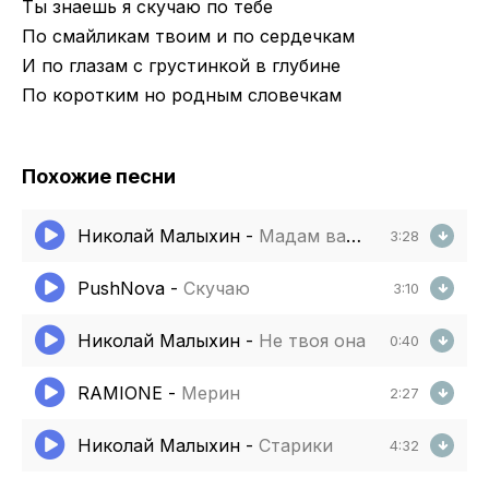
Ты знаешь я скучаю по тебе
По смайликам твоим и по сердечкам
И по глазам с грустинкой в глубине
По коротким но родным словечкам
Похожие песни
Николай Малыхин
-
Мадам ваш выход
3:28
PushNova
-
Скучаю
3:10
Николай Малыхин
-
Не твоя она
0:40
RAMIONE
-
Мерин
2:27
Николай Малыхин
-
Старики
4:32