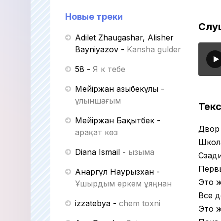
Новые треки
Слу
Adilet Zhaugashar, Alisher
Bayniyazov
-
Kansha gulder
58
-
Я к тебе
Мейіржан Қазыбекұлы
-
Құлыншағым
Текс
Мейіржан Бақытбек
-
Двор 
Қарақат көз
Школа
Diana Ismail
-
Қызыма
Сзади
Перв
Анаргүл Наурызхан
-
Это 
Ұшырдым еркем ұяңнан
Все д
izzatebya
-
chem toxni
Это ж