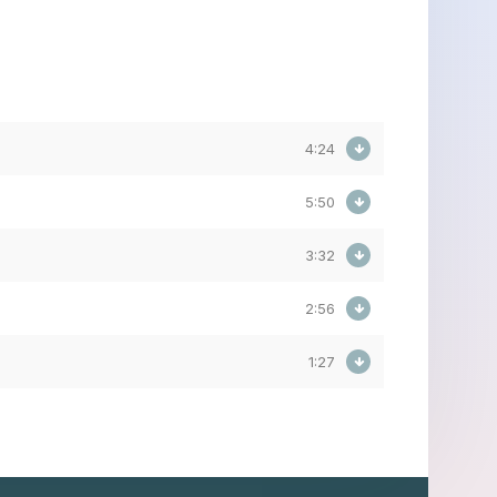
4:24
5:50
3:32
2:56
1:27