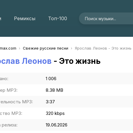
и
Ремиксы
Топ-100
imax.com
Свежие русские песни
Ярослав Леонов - Это жизнь
ослав Леонов
- Это жизнь
ано:
1 006
ер MP3:
8.38 MB
ельность MP3:
3:37
ство MP3:
320 kbps
 релиза:
19.06.2026