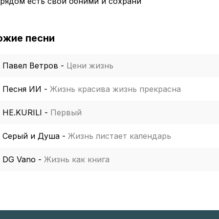
рядом есть свои обними и сохрани
ожие песни
Павел Ветров
-
Цени жизнь
Песня ИИ
-
Жизнь красива жизнь прекрасна
НЕ.KURILI
-
Первый
Серый и Душа
-
Жизнь листает календарь
DG Vano
-
Жизнь как книга