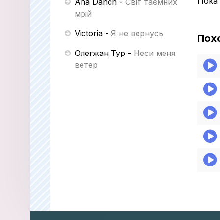
Пока 
Ana Danch
-
Світ таємних
мрій
Victoria
-
Я не вернусь
Пох
Олегжан Тур
-
Неси меня
ветер