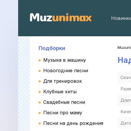
Новинк
Подборки
Muzun
На
Музыка в машину
Новогодние песни
Скач
Для тренировок
Разм
Клубные хиты
Длит
Свадебные песни
Каче
Песни про маму
Песни на день рождения
Дата