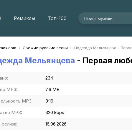
и
Ремиксы
Топ-100
imax.com
Свежие русские песни
Надежда Мельянцева - Перв
дежда Мельянцева
- Первая люб
ано:
234
ер MP3:
7.6 MB
ельность MP3:
3:19
ство MP3:
320 kbps
 релиза:
16.06.2026