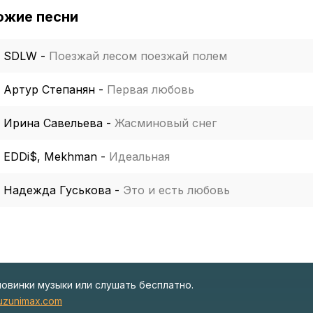
ожие песни
SDLW
-
Поезжай лесом поезжай полем
Артур Степанян
-
Первая любовь
Ирина Савельева
-
Жасминовый снег
EDDi$, Mekhman
-
Идеальная
Надежда Гуськова
-
Это и есть любовь
новинки музыки или слушать бесплатно.
zunimax.com