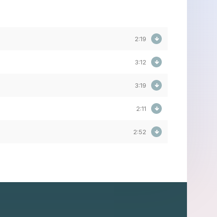
2:19
3:12
3:19
2:11
2:52