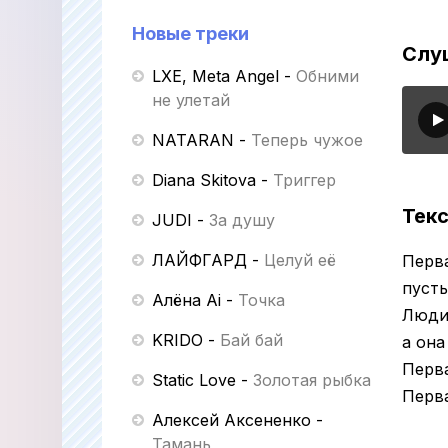
Новые треки
Слу
LXE, Meta Angel
-
Обними
не улетай
NATARAN
-
Теперь чужое
Diana Skitova
-
Триггер
Текс
JUDI
-
За душу
ЛАЙФГАРД
-
Целуй её
Перва
пусть
Алёна Ai
-
Точка
Люди
KRIDO
-
Бай бай
а она
Перва
Static Love
-
Золотая рыбка
Перва
Алексей Аксененко
-
Тамань