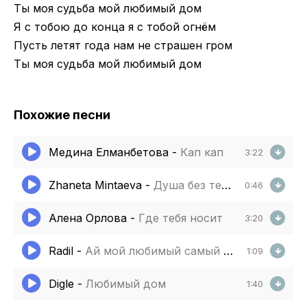
Ты моя судьба мой любимый дом
Я с тобою до конца я с тобой огнём
Пусть летят года нам не страшен гром
Ты моя судьба мой любимый дом
Похожие песни
Медина Елманбетова
-
Кап кап
3:22
Zhaneta Mintaeva
-
Душа без тебя
0:46
Алена Орлова
-
Где тебя носит
3:20
Radil
-
Ай мой любимый самый красивый
1:09
Digle
-
Любимый дом
1:40