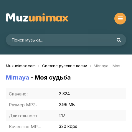
Muzunimax.com
Свежие русские песни
Mirnaya - Моя судьба
Mirnaya
- Моя судьба
Скачано:
2 324
Размер MP3:
2.96 MB
Длительность MP3:
1:17
Качество MP3:
320 kbps