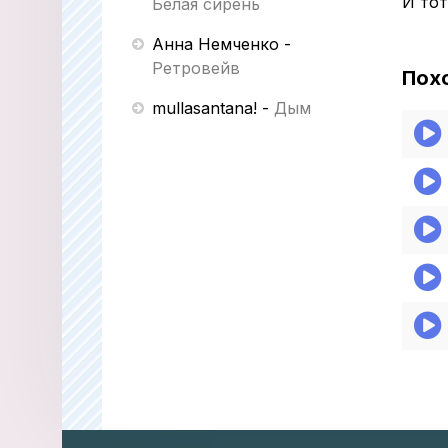
И тот
Белая сирень
Анна Немченко
-
Ретровейв
Пох
mullasantana!
-
Дым