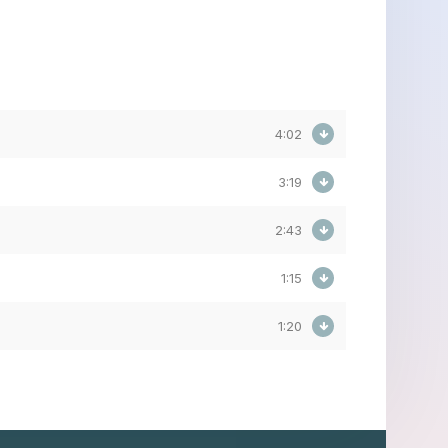
4:02
3:19
2:43
1:15
1:20