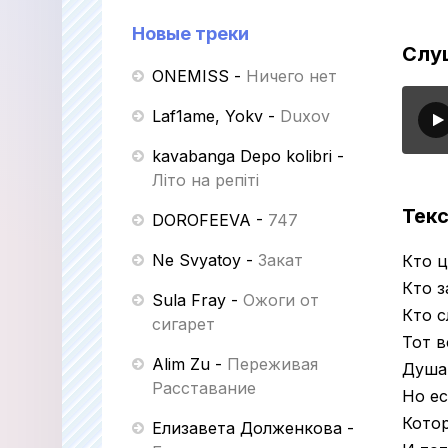
Новые треки
Слуш
ONEMISS
-
Ничего нет
Laf1ame, Yokv
-
Duxov
kavabanga Depo kolibri
-
Літо на репіті
Текс
DOROFEEVA
-
747
Ne Svyatoy
-
Закат
Кто ц
Кто з
Sula Fray
-
Ожоги от
Кто с
сигарет
Тот в
Alim Zu
-
Переживая
Душа 
Расставание
Но ес
Котор
Елизавета Долженкова
-