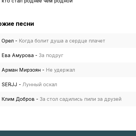
 кто стал роднее чем родной
ожие песни
Орел
-
Когда болит душа а сердце плачет
Ева Амурова
-
За подруг
Арман Мирзоян
-
Не удержал
SERJJ
-
Лунный оскал
Клим Добров
-
За стол садились пили за друзей