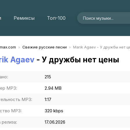
и
Ремиксы
Топ-100
imax.com
Свежие русские песни
Marik Agaev - У дружбы нет ц
ik Agaev
- У дружбы нет цены
ано:
215
ер MP3:
2.94 MB
ельность MP3:
1:17
ство MP3:
320 kbps
 релиза:
17.06.2026