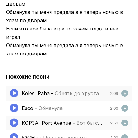
дворам
Обманула ты меня предала а я теперь ночью в
хлам по дворам
Если это всё была игра то зачем тогда в неё
играл
Обманула ты меня предала а я теперь ночью в
хлам по дворам
Похожие песни
Koles, Paha
-
Обнять до хруста
2:09
Esco
-
Обманула
2:06
КОРЗА, Port Avenue
-
Вот бы снова помечтать
2:52
52GHz
-
Предала солдата
3:30