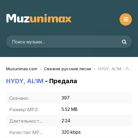
Muzunimax.com
Свежие русские песни
HYDY, AL’IM - Предала
HYDY, AL’IM
- Предала
Скачано:
397
Размер MP3:
5.52 MB
Длительность MP3:
2:24
Качество MP3:
320 kbps