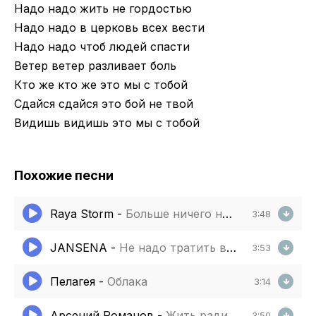
Надо надо жить не гордостью
Надо надо в церковь всех вести
Надо надо чтоб людей спасти
Ветер ветер разливает боль
Кто же кто же это мы с тобой
Сдайся сдайся это бой не твой
Видишь видишь это мы с тобой
Похожие песни
Raya Storm
-
Больше ничего не надо
3:48
JANSENA
-
Не надо тратить время не надо
3:53
Пелагея
-
Облака
3:14
Арсений Романов
-
Жить ради жизни надо
3:50