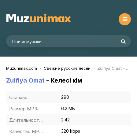
Muzunimax.com
Свежие русские песни
Zulfiya Omat - Келесі кім
Zulfiya Omat
- Келесі кім
Скачано:
290
Размер MP3:
6.2 MB
Длительность MP3:
2:42
Качество MP3:
320 kbps