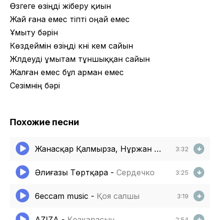
Өзгеге өзіңді жіберу қиын
Жай ғана емес тіпті оңай емес
Ұмыту бәрін
Көздеймін өзіңді күні кем сайын
Жүлдеуді ұмытам тұншыққан сайын
Жалған емес бұл арман емес
Сезімнің бәрі
Похожие песни
Жанасқар Қалмырза, Нұржан Асқар
-
Дос бо
3:32
Әлиғазы Төртқара
-
Сердечко
3:25
6eccam music
-
Қоя салшы
3:19
AZIZA
-
Көзқарасың
2:54