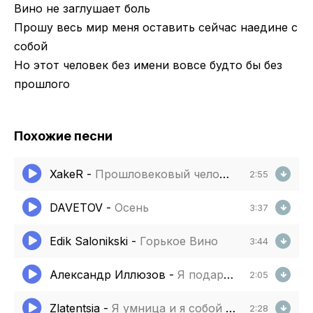
Вино не заглушает боль
Прошу весь мир меня оставить сейчас наедине с
собой
Но этот человек без имени вовсе будто бы без
прошлого
Похожие песни
XakeR
-
Прошловековый человек
2:55
DAVETOV
-
Осень
3:37
Edik Salonikski
-
Горькое Вино
3:44
Александр Иллюзов
-
Я подарю тебе весь мир
2:05
Zlatentsia
-
Я умница и я собой довольна довольна
2:28