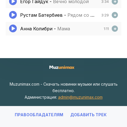
Егор Гайдук
-
Вечно молодой
3:34
Рустам Батербиев
-
Рядом со мной
3:29
Анна Колибри
-
Мама
1:11
Muzunimax.com - Скачать новинки музыки или слушать
бесплатно.
Администрация:
admin@muzunimax.com
ПРАВООБЛАДАТЕЛЯМ
ДОБАВИТЬ ТРЕК