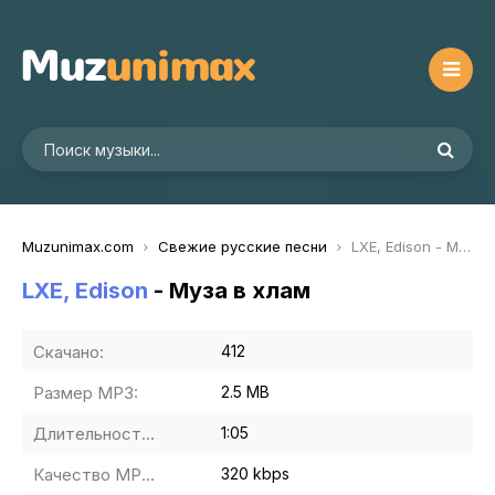
Muzunimax.com
Свежие русские песни
LXE, Edison - Муза в хлам
LXE, Edison
- Муза в хлам
Скачано:
412
Размер MP3:
2.5 MB
Длительность MP3:
1:05
Качество MP3:
320 kbps