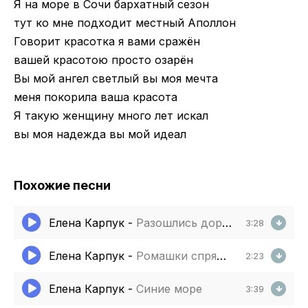
Я на море в Сочи бархатный сезон
тут ко мне подходит местный Аполлон
Говорит красотка я вами сражён
вашей красотою просто озарён
Вы мой ангел светлый вы моя мечта
меня покорила ваша красота
Я такую женщину много лет искал
вы моя надежда вы мой идеал
Похожие песни
Елена Карпук
-
Разошлись дорожки
3:28
Елена Карпук
-
Ромашки спрятались
2:23
Елена Карпук
-
Синие море
3:39