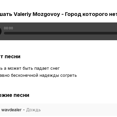
ать Valeriy Mozgovoy - Город которого не
00:00
т песни
 а может быть падает снег
авно бесконечной надежды согреть
ожие песни
wavdealer
-
Дождь