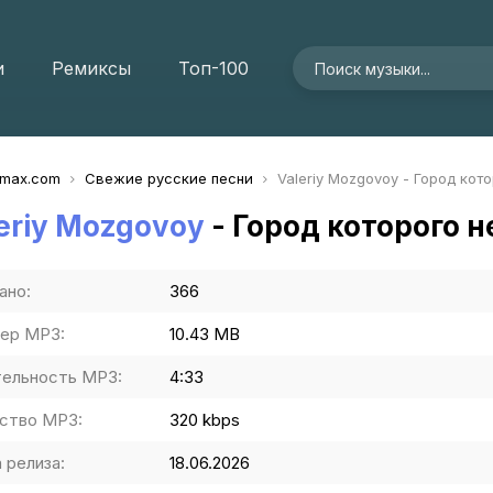
и
Ремиксы
Топ-100
imax.com
Свежие русские песни
Valeriy Mozgovoy - Город кото
eriy Mozgovoy
- Город которого н
ано:
366
ер MP3:
10.43 MB
ельность MP3:
4:33
ство MP3:
320 kbps
 релиза:
18.06.2026