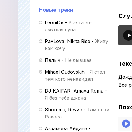
Новые треки
Слуш
LeoniDъ
-
Все та же
смуглая луна
PavLova, Nikita Rise
-
Живу
как хочу
Палыч
-
Не бывшая
Текс
Mihael Gudovskih
-
Я стал
Дождь
тем кого ненавидел
Все р
DJ KAIFAR, Amaya Roma
-
Я без тебе джана
Пох
Shon mc, Reyvn
-
Тамошои
Ракоса
Аззамова Айдана
-