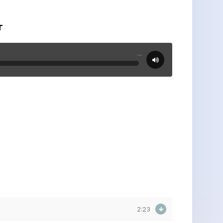
т
...
2:23