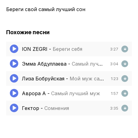
Береги свой самый лучший сон
Похожие песни
ION ZEGRI
-
Береги себя
3:27
Эмма Абдуллаева
-
Самый лучший
3:04
Лиза Бобруйская
-
Мой муж самый лучший
1:23
Аврора А
-
Самый лучший муж
1:57
Гектор
-
Сомнения
3:35