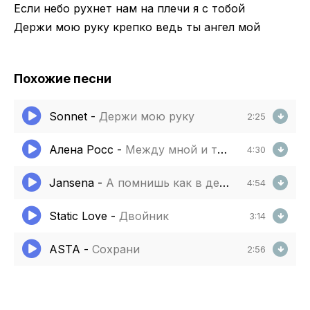
Если небо рухнет нам на плечи я с тобой
Держи мою руку крепко ведь ты ангел мой
Похожие песни
Sonnet
-
Держи мою руку
2:25
Алена Росс
-
Между мной и тобой
4:30
Jansena
-
А помнишь как в детстве батя
4:54
Static Love
-
Двойник
3:14
ASTA
-
Сохрани
2:56