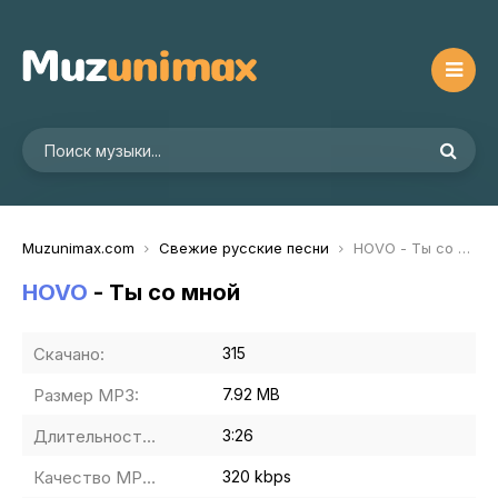
Muzunimax.com
Свежие русские песни
HOVO - Ты со мной
HOVO
- Ты со мной
Скачано:
315
Размер MP3:
7.92 MB
Длительность MP3:
3:26
Качество MP3:
320 kbps