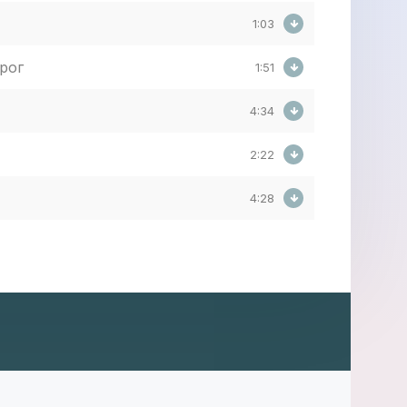
1:03
рог
1:51
4:34
2:22
4:28