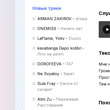
Новые треки
Слуш
ARMAN ZAKIROV
-
Қатира
ONEMISS
-
Ничего нет
Laf1ame, Yokv
-
Duxov
kavabanga Depo kolibri
-
Текс
Літо на репіті
DOROFEEVA
-
747
Мне 
Гром
Ne Svyatoy
-
Закат
Прос
Sula Fray
-
Ожоги от
Тем к
сигарет
Alim Zu
-
Переживая
Пох
Расставание