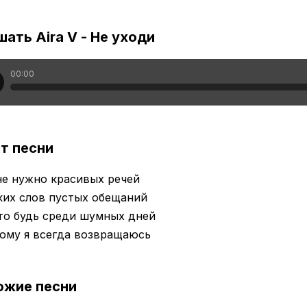
ать Aira V - Не уходи
00:00
т песни
не нужно красивых речей
ких слов пустых обещаний
то будь среди шумных дней
ому я всегда возвращаюсь
ожие песни