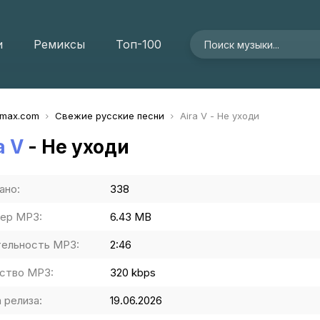
и
Ремиксы
Топ-100
imax.com
Свежие русские песни
Aira V - Не уходи
a V
- Не уходи
ано:
338
ер MP3:
6.43 MB
ельность MP3:
2:46
ство MP3:
320 kbps
 релиза:
19.06.2026