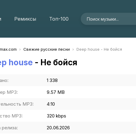
и
Ремиксы
Топ-100
imax.com
Свежие русские песни
Deep house - Не бойся
ep house
- Не бойся
ано:
1 338
ер MP3:
9.57 MB
ельность MP3:
4:10
ство MP3:
320 kbps
 релиза:
20.06.2026