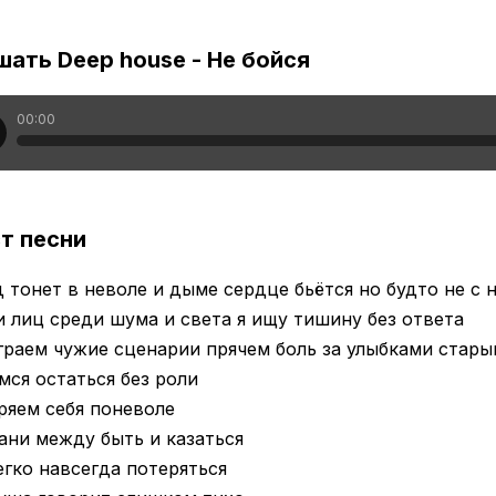
ать Deep house - Не бойся
00:00
т песни
 тонет в неволе и дыме сердце бьётся но будто не с 
 лиц среди шума и света я ищу тишину без ответа
раем чужие сценарии прячем боль за улыбками стар
мся остаться без роли
ряем себя поневоле
ани между быть и казаться
егко навсегда потеряться