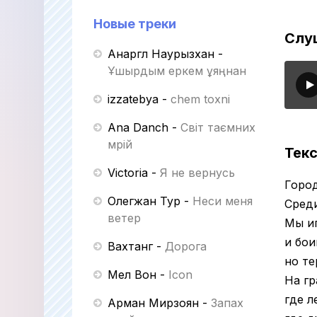
Новые треки
Слуш
Анаргүл Наурызхан
-
Ұшырдым еркем ұяңнан
izzatebya
-
chem toxni
Ana Danch
-
Світ таємних
мрій
Текс
Victoria
-
Я не вернусь
Город
Олегжан Тур
-
Неси меня
Среди
ветер
Мы иг
и бои
Вахтанг
-
Дорога
но те
Мел Вон
-
Icon
На гр
где л
Арман Мирзоян
-
Запах