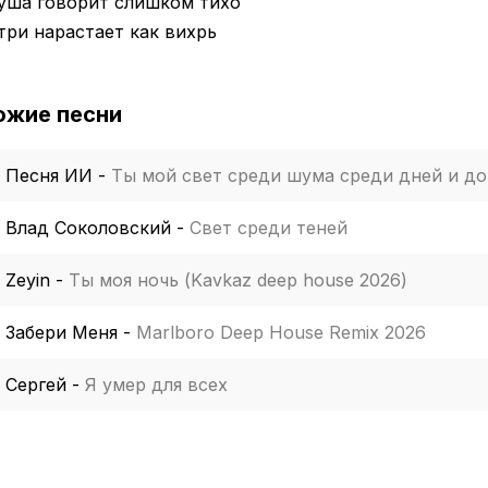
душа говорит слишком тихо
три нарастает как вихрь
ожие песни
Песня ИИ
-
Ты мой свет среди шума среди дней и до
Влад Соколовский
-
Свет среди теней
Zeyin
-
Ты моя ночь (Kavkaz deep house 2026)
Забери Меня
-
Marlboro Deep House Remix 2026
Сергей
-
Я умер для всех