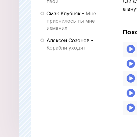
где 
твой
а вну
Смак Клубняк
-
Мне
приснилось ты мне
изменил
Пох
Алексей Созонов
-
Корабли уходят