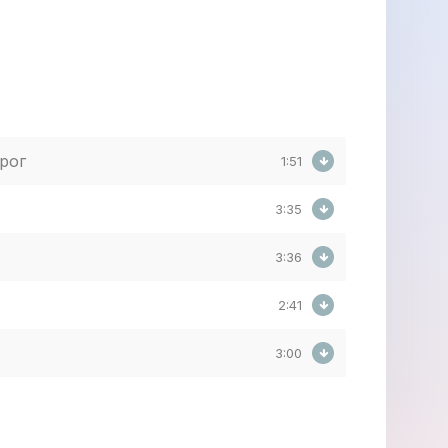
рог
1:51
3:35
3:36
2:41
3:00