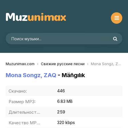
Muzunimax.com
Свежие русские песни
Mona Songz, ZAQ - Mäñgılık
Mona Songz, ZAQ
- Mäñgılık
Скачано:
446
Размер MP3:
6.83 MB
Длительность MP3:
2:59
Качество MP3:
320 kbps