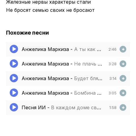
Железные нервы характеры стали
Не бросят семью своих не бросают
Похожие песни
Анжелика Маркиза
-
А ты как вино дорогое с годами
2:46
Анжелика Маркиза
-
Не плачь красавица моя
3:28
Анжелика Маркиза
-
Будет блядь
3:14
Анжелика Маркиза
-
Бомбина чао
3:05
Песня ИИ
-
В каждом доме свой герой
1:58