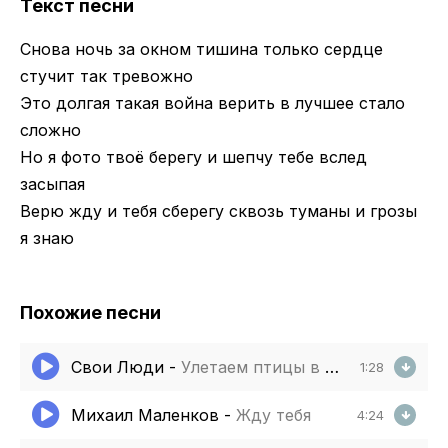
Текст песни
Снова ночь за окном тишина только сердце
стучит так тревожно
Это долгая такая война верить в лучшее стало
сложно
Но я фото твоё берегу и шепчу тебе вслед
засыпая
Верю жду и тебя сберегу сквозь туманы и грозы
я знаю
Похожие песни
Свои Люди
-
Улетаем птицы в небо сквозь холодные туманы
1:28
Михаил Маленков
-
Жду тебя
4:24