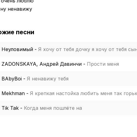
 очень люблю
йну ненавижу
ожие песни
Неуловимый
-
Я хочу от тебя дочку я хочу от тебя сы
ZADONSKAYA, Андрей Давинчи
-
Прости меня
BAbyBoi
-
Я ненавижу тебя
Mekhman
-
Я крепкая настойка любить меня так горь
Tik Tak
-
Когда меня пошлёте на