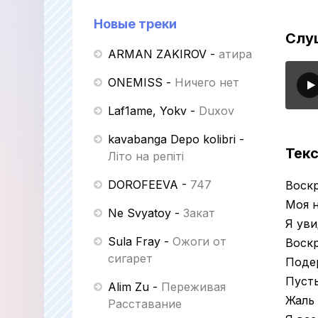
Новые треки
Слу
ARMAN ZAKIROV
-
Қатира
ONEMISS
-
Ничего нет
Laf1ame, Yokv
-
Duxov
kavabanga Depo kolibri
-
Текс
Літо на репіті
DOROFEEVA
-
747
Воскр
Моя н
Ne Svyatoy
-
Закат
Я уви
Sula Fray
-
Ожоги от
Воскр
сигарет
Подер
Пусть
Alim Zu
-
Переживая
Жаль 
Расставание