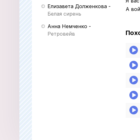
Я вас
Елизавета Долженкова
-
А во
Белая сирень
Анна Немченко
-
Пох
Ретровейв