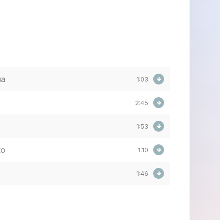
на
1:03
2:45
1:53
ко
1:10
1:46