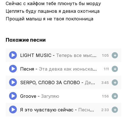
Сейчас с кайфом тебе плюнуть бы морду
Цеплять буду пацанов я девка охотница
Прощай малыш я не твоя поклонница
Похожие песни
LIGHT MUSIC
-
Теперь все мысли только о тебе одной
1:05
Песня
-
Эта девка как июньская вишня
1:11
SERPO, СЛОВО ЗА СЛОВО
-
Девочка умеет все
3:45
Groove
-
Загуляю
1:56
Я это чувствую сейчас
-
Песня полная версия
2:33