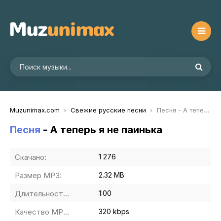
Muzunimax.com
Свежие русские песни
Песня - А теперь я не паинька
Песня
- А теперь я не паинька
Скачано:
1 276
Размер MP3:
2.32 MB
Длительность MP3:
1:00
Качество MP3:
320 kbps