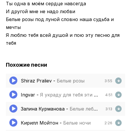
Ты одна в моём сердце навсегда
И другой мне не надо любви
Белые розы под луной словно наша судьба и
мечты
Я люблю тебя всей душой и пою эту песню для
тебя
Похожие песни
Shiraz Praliev
-
Белые розы
3:55
Ingvar
-
Я украду для тебя эти розы
4:51
Залина Курманова
-
Белые лебеди
3:13
Кирилл Мойтон
-
Белые ночи
2:26