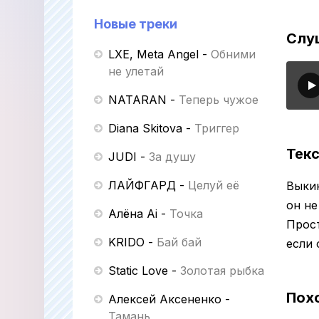
Новые треки
Слу
LXE, Meta Angel
-
Обними
не улетай
NATARAN
-
Теперь чужое
Diana Skitova
-
Триггер
Текс
JUDI
-
За душу
ЛАЙФГАРД
-
Целуй её
Выкин
он не
Алёна Ai
-
Точка
Прост
KRIDO
-
Бай бай
если 
Static Love
-
Золотая рыбка
Пох
Алексей Аксененко
-
Тамань