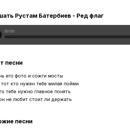
шать Рустам Батербиев - Ред флаг
00:00
т песни
ь его фото и сожги мосты
 тот кто нужен тебе милая пойми
о тебе нужно главное понять
он не любит стоит ли держать
ожие песни