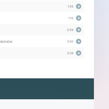
1:05
1:12
2:59
звонок
3:50
3:29