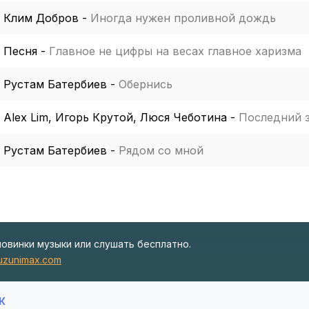
Клим Добров
-
Иногда нужен проливной дождь
Песня
-
Главное не цифры на весах главное харизма
Рустам Батербиев
-
Обернись
Alex Lim, Игорь Крутой, Люся Чеботина
-
Последний 
Рустам Батербиев
-
Рядом со мной
новинки музыки или слушать бесплатно.
zunimax.com
К