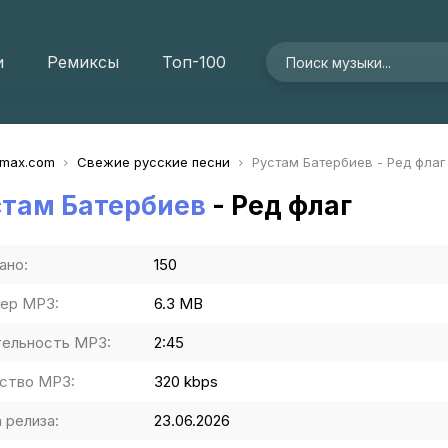
и
Ремиксы
Топ-100
imax.com
Свежие русские песни
Рустам Батербиев - Ред флаг
стам Батербиев
- Ред флаг
ано:
150
ер MP3:
6.3 MB
ельность MP3:
2:45
ство MP3:
320 kbps
 релиза:
23.06.2026